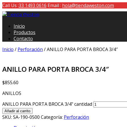
Call Us :
33 1493 0616
Email :
hola@tiendaweston.com
Tienda Weston
Inicio
Herramientas de carga y medición
Productos
Contacto
Inicio
/
Perforación
/ ANILLO PARA PORTA BROCA 3/4″
ANILLO PARA PORTA BROCA 3/4″
$
855.60
ANILLOS
ANILLO PARA PORTA BROCA 3/4" cantidad
Añadir al carrito
SKU:
SA-190-0500
Categoría:
Perforación