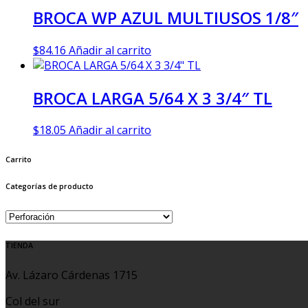
BROCA WP AZUL MULTIUSOS 1/8″
$
84.16
Añadir al carrito
BROCA LARGA 5/64 X 3 3/4″ TL
$
18.05
Añadir al carrito
Carrito
Categorías de producto
TIENDA
Av. Lázaro Cárdenas 1715
Col del sur