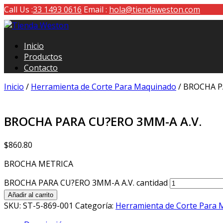
Call Us :
33 1493 0616
Email :
hola@tiendaweston.com
Tienda Weston
Inicio
Herramientas de carga y medición
Productos
Contacto
Inicio
/
Herramienta de Corte Para Maquinado
/ BROCHA P
BROCHA PARA CU?ERO 3MM-A A.V.
$
860.80
BROCHA METRICA
BROCHA PARA CU?ERO 3MM-A A.V. cantidad
Añadir al carrito
SKU:
ST-5-869-001
Categoría:
Herramienta de Corte Para