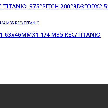
.TITANIO .375″PITCH.200″RD3″ODX2.5
1 63x46MMX1-1/4 M35 REC/TITANIO