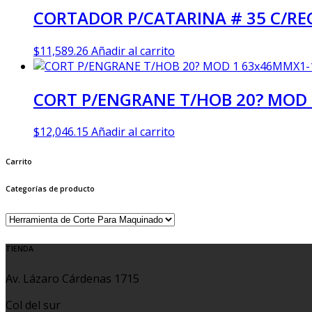
CORTADOR P/CATARINA # 35 C/REC
$
11,589.26
Añadir al carrito
CORT P/ENGRANE T/HOB 20? MOD 
$
12,046.15
Añadir al carrito
Carrito
Categorías de producto
TIENDA
Av. Lázaro Cárdenas 1715
Col del sur