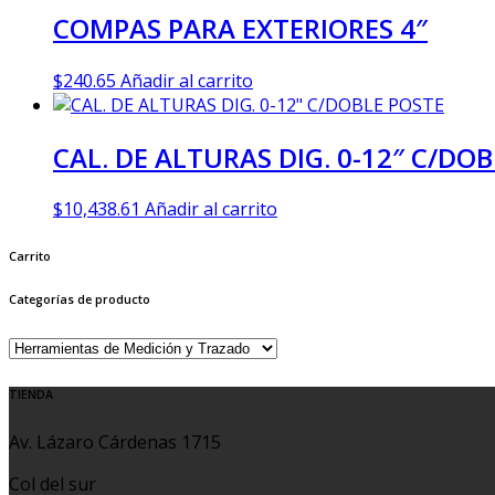
COMPAS PARA EXTERIORES 4″
$
240.65
Añadir al carrito
CAL. DE ALTURAS DIG. 0-12″ C/DO
$
10,438.61
Añadir al carrito
Carrito
Categorías de producto
TIENDA
Av. Lázaro Cárdenas 1715
Col del sur