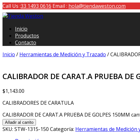
Call Us :
33 1493 0616
Email :
hola@tiendaweston.com
Tienda Weston
Inicio
Herramientas de carga y medición
Productos
Contacto
Inicio
/
Herramientas de Medición y Trazado
/ CALIBRADO
CALIBRADOR DE CARAT.A PRUEBA DE
$
1,143.00
CALIBRADORES DE CARATULA
CALIBRADOR DE CARAT.A PRUEBA DE GOLPES 150MM cant
Añadir al carrito
SKU:
STW-1315-150
Categoría:
Herramientas de Medición 