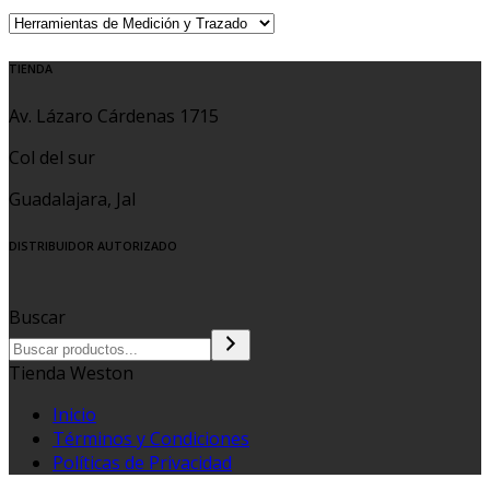
TIENDA
Av. Lázaro Cárdenas 1715
Col del sur
Guadalajara, Jal
DISTRIBUIDOR AUTORIZADO
Buscar
Tienda Weston
Inicio
Términos y Condiciones
Políticas de Privacidad