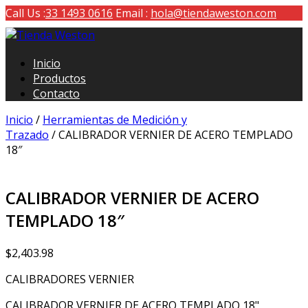
Call Us :
33 1493 0616
Email :
hola@tiendaweston.com
Tienda Weston
Inicio
Herramientas de carga y medición
Productos
Contacto
Inicio
/
Herramientas de Medición y
Trazado
/ CALIBRADOR VERNIER DE ACERO TEMPLADO
18″
CALIBRADOR VERNIER DE ACERO
TEMPLADO 18″
$
2,403.98
CALIBRADORES VERNIER
CALIBRADOR VERNIER DE ACERO TEMPLADO 18"