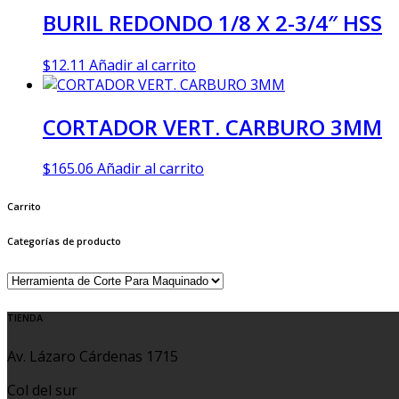
BURIL REDONDO 1/8 X 2-3/4″ HSS
$
12.11
Añadir al carrito
CORTADOR VERT. CARBURO 3MM
$
165.06
Añadir al carrito
Carrito
Categorías de producto
TIENDA
Av. Lázaro Cárdenas 1715
Col del sur