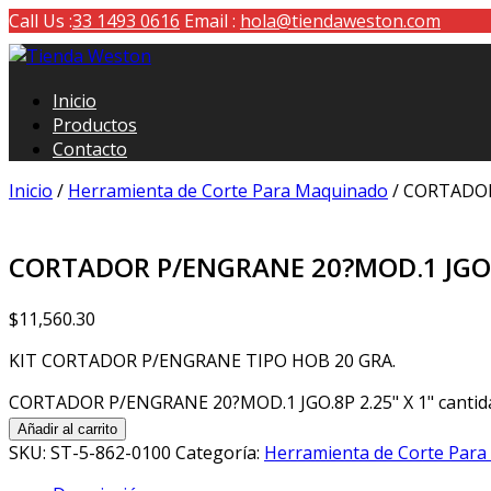
Call Us :
33 1493 0616
Email :
hola@tiendaweston.com
Tienda Weston
Inicio
Herramientas de carga y medición
Productos
Contacto
Inicio
/
Herramienta de Corte Para Maquinado
/ CORTADOR
CORTADOR P/ENGRANE 20?MOD.1 JGO.8
$
11,560.30
KIT CORTADOR P/ENGRANE TIPO HOB 20 GRA.
CORTADOR P/ENGRANE 20?MOD.1 JGO.8P 2.25" X 1" cantid
Añadir al carrito
SKU:
ST-5-862-0100
Categoría:
Herramienta de Corte Par