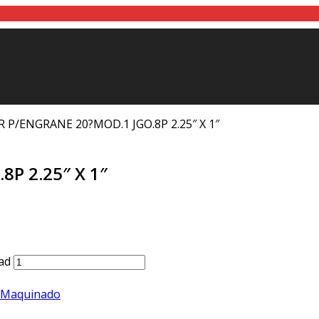
 P/ENGRANE 20?MOD.1 JGO.8P 2.25″ X 1″
P 2.25″ X 1″
ad
a Maquinado