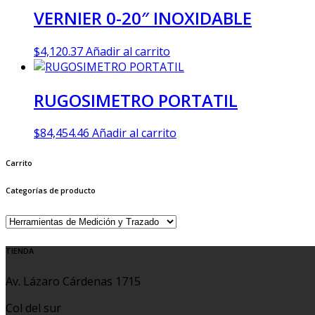
VERNIER 0-20″ INOXIDABLE
$
4,120.37
Añadir al carrito
RUGOSIMETRO PORTATIL
$
84,454.46
Añadir al carrito
Carrito
Categorías de producto
TIENDA
Av. Lázaro Cárdenas 1715
Col del sur