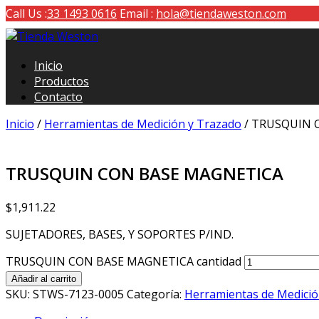
Call Us :
33 1493 0616
Email :
hola@tiendaweston.com
Tienda Weston
Inicio
Herramientas de carga y medición
Productos
Contacto
Inicio
/
Herramientas de Medición y Trazado
/ TRUSQUIN 
TRUSQUIN CON BASE MAGNETICA
$
1,911.22
SUJETADORES, BASES, Y SOPORTES P/IND.
TRUSQUIN CON BASE MAGNETICA cantidad
Añadir al carrito
SKU:
STWS-7123-0005
Categoría:
Herramientas de Medició